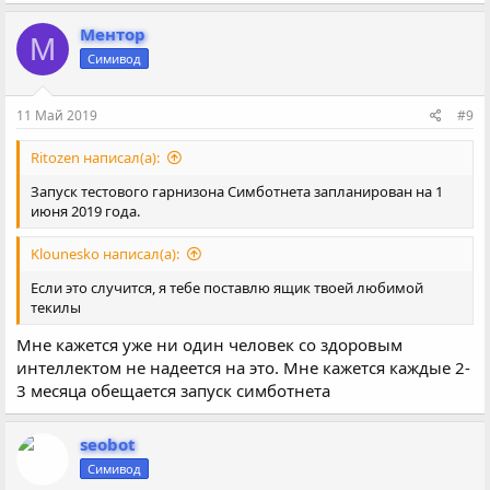
а
к
Ментор
М
ц
Симивод
и
и
:
11 Май 2019
#9
Ritozen написал(а):
Запуск тестового гарнизона Симботнета запланирован на 1
июня 2019 года.
Klounesko написал(а):
Если это случится, я тебе поставлю ящик твоей любимой
текилы
Мне кажется уже ни один человек со здоровым
интеллектом не надеется на это. Мне кажется каждые 2-
3 месяца обещается запуск симботнета
seobot
Симивод