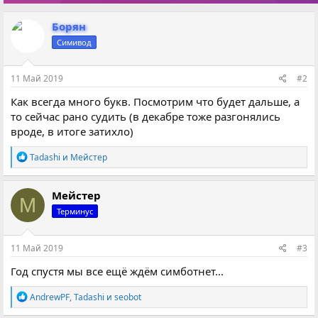
Борян
Симивод
11 Май 2019
#2
Как всегда много букв. Посмотрим что будет дальше, а
то сейчас рано судить (в декабре тоже разгонялись
вроде, в итоге затихло)
Р
Tadashi
и
Мейстер
е
а
к
Мейстер
М
ц
Терминус
и
и
:
11 Май 2019
#3
Год спустя мы все ещё ждём симботнет...
Р
AndrewPF
,
Tadashi
и
seobot
е