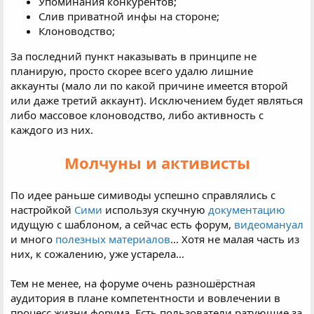
Упоминания конкурентов;
Слив приватной инфы на стороне;
Клоноводство;
За последний пункт наказывать в принципе не
планирую, просто скорее всего удалю лишние
аккаунты (мало ли по какой причине имеется второй
или даже третий аккаунт). Исключением будет являться
либо массовое клоноводство, либо активность с
каждого из них.
Молчуны и активисты
По идее раньше симиводы успешно справлялись с
настройкой
Сими
используя скучную
документацию
идущую с шаблоном, а сейчас есть форум,
видеомануал
и много
полезных материалов
… Хотя не малая часть из
них, к сожалению, уже устарела...
Тем не менее, на форуме очень разношёрстная
аудитория в плане компетентности и вовлечении в
процесс жизни форума. Есть пользователи ратующие за