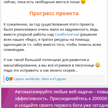
сейчас, пока есть свободные места в нише
Прогресс проекта
К сожалению, за год существования этого проекта,
было реализовано очень мало из задуманного, ведь
вместо упорной работы над
Симботнетом
(решение
всех наших «бед»), я тратил ресурсы на помощь
единицам (в т.ч. себе) вместо того, чтобы помочь всем
симиводам.
У нас такой большой потенциал для развития и
масштабирования, а мы всё играемся в песочнице
.
Надо это исправить и как можно скорее...
Р
Capone
,
worldmakc
,
Viktor
и 47 других
е
а
к
ц
и
и
: