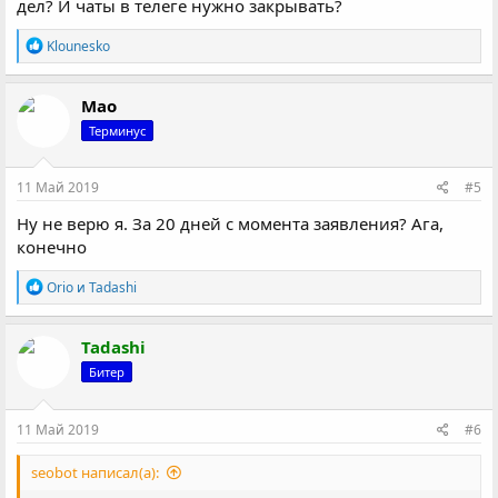
дел? И чаты в телеге нужно закрывать?
Р
Klounesko
е
а
к
Мао
ц
Терминус
и
и
:
11 Май 2019
#5
Ну не верю я. За 20 дней с момента заявления? Ага,
конечно
Р
Orio
и
Tadashi
е
а
к
Tadashi
ц
Битер
и
и
:
11 Май 2019
#6
seobot написал(а):