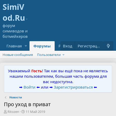
Главная
Форумы
Ресурсы
Вход
Что нового?
Регистрация
Новые сообщения
Пользователи
Уважаемый
Гость
! Так как вы ещё пока не являетесь
нашим пользователем, большая часть форума для
вас недоступна.
➡
Войти
⬅ или ➡
Зарегистрироваться
⬅
Новости
Про уход в приват
А
Д
Ritozen
11 Май 2019