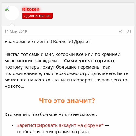
в
а
т
т
Ritozen
о
а
Администрация
р
н
т
а
е
ч
11 Май 2019
#1
м
а
ы
л
Уважаемые клиенты! Коллеги! Друзья!
а
Настал тот самый миг, который все или по крайней
мере многие так ждали —
Сими ушёл в приват
,
поэтому теперь грядут большие перемены, как
положительные, так и возможно отрицательные. Быть
может это начало конца, или наоборот начало чего-то
нового...
Что это значит?
Это значит, что больше никто не сможет:
Зарегистрировать аккаунт на форуме*
—
свободная регистрация закрыта;