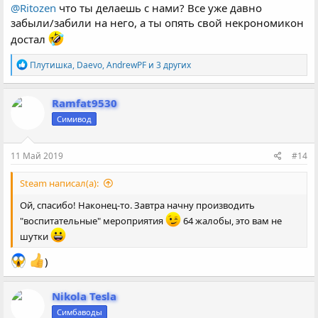
@Ritozen
что ты делаешь с нами? Все уже давно
забыли/забили на него, а ты опять свой некрономикон
достал
Р
Плутишка
,
Daevo
,
AndrewPF
и 3 других
е
а
к
Ramfat9530
ц
Симивод
и
и
:
11 Май 2019
#14
Steam написал(а):
Ой, спасибо! Наконец-то. Завтра начну производить
"воспитательные" мероприятия
64 жалобы, это вам не
шутки
)
Nikola Tesla
Симбаводы