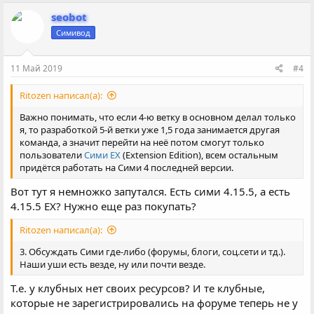
а
к
seobot
ц
Симивод
и
и
:
11 Май 2019
#4
Ritozen написал(а):
Важно понимать, что если 4-ю ветку в основном делал только
я, то разработкой 5-й ветки уже 1,5 года занимается другая
команда, а значит перейти на неё потом смогут только
пользователи
Сими EX
(Extension Edition), всем остальным
придётся работать на Сими 4 последней версии.
Вот тут я немножко запутался. Есть сими 4.15.5, а есть
4.15.5 EX? Нужно еще раз покупать?
Ritozen написал(а):
3. Обсуждать Сими где-либо (форумы, блоги, соц.сети и тд.).
Наши уши есть везде, ну или почти везде.
Т.е. у клубных нет своих ресурсов? И те клубные,
которые не зарегистрировались на форуме теперь не у