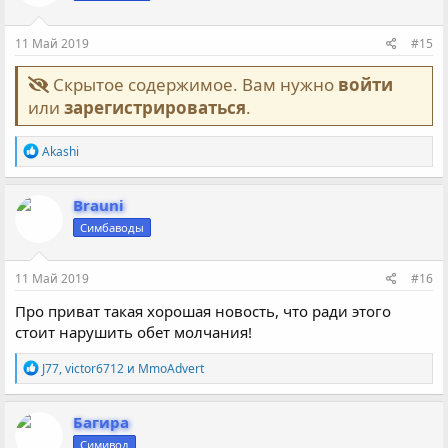
11 Май 2019
#15
Скрытое содержимое. Вам нужно
войти
или
зарегистрироваться
.
Р
Akashi
е
а
к
Brauni
ц
Симбаводы
и
и
:
11 Май 2019
#16
Про приват такая хорошая новость, что ради этого
стоит нарушить обет молчания!
Р
J77
,
victor6712
и
MmoAdvert
е
а
к
Багира
ц
Симивод
и