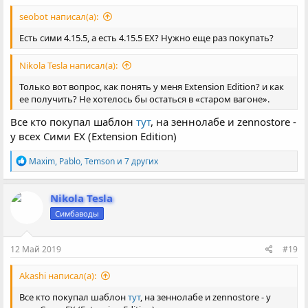
seobot написал(а):
Есть сими 4.15.5, а есть 4.15.5 EX? Нужно еще раз покупать?
Nikola Tesla написал(а):
Только вот вопрос, как понять у меня Extension Edition? и как
ее получить? Не хотелось бы остаться в «старом вагоне».
Все кто покупал шаблон
тут
, на зеннолабе и zennostore -
у всех Сими EX (Extension Edition)
Р
Maxim
,
Pablo
,
Temson
и 7 других
е
а
к
Nikola Tesla
ц
Симбаводы
и
и
:
12 Май 2019
#19
Akashi написал(а):
Все кто покупал шаблон
тут
, на зеннолабе и zennostore - у