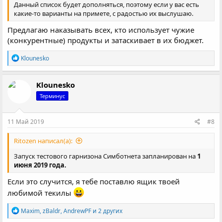
Данный список будет дополняться, поэтому если у вас есть
какие-то варианты на примете, с радостью их выслушаю.
Предлагаю наказывать всех, кто использует чужие
(конкурентные) продукты и затаскивает в их бюджет.
Р
Klounesko
е
а
к
Klounesko
ц
Терминус
и
и
:
11 Май 2019
#8
Ritozen написал(а):
Запуск тестового гарнизона Симботнета запланирован на
1
июня 2019 года.
Если это случится, я тебе поставлю ящик твоей
любимой текилы
Р
Maxim
,
zBaldr
,
AndrewPF
и 2 других
е