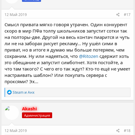
и
:
12 Май 2019
#17
Смысл привата мягко говоря утрачен. Один конкурент
скоро в мир ПФа толпу школьников запустит сотки так
на полторы-две. Другой на весь контач пиарится и чуть
ли не на заборах рисует рекламу... Ну ушёл сими в
приват, но в итоге я думаю мы больше потеряем, чем
сохраним. Ну или надеяться, что
@Ritozen
сдержит хоть
это обещание и запустит симботнет. Хотя постойте, а
что там такого? С чего его так ждут? Кто-то ещё не умеет
настраивать шаблон? Или покупать сервера с
проксями? Эх...
Р
Steam
и
Анх
е
а
к
Akashi
ц
Администрация
и
и
:
12 Май 2019
#18