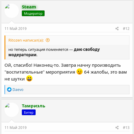
Steam
Модератор
11 Май 2019
#12
Ritozen написал(а):
но теперь ситуация поменяется —
даю свободу
модераторам
.
Ой, спасибо! Наконец-то. Завтра начну производить
"воспитательные" мероприятия
64 жалобы, это вам
не шутки
Р
Daevo
е
а
к
Тамриэль
ц
Битер
и
и
:
11 Май 2019
#13