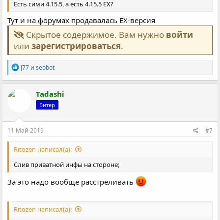
Есть сими 4.15.5, а есть 4.15.5 EX?
Тут и на форумах продавалась EX-версия
Скрытое содержимое. Вам нужно
войти
или
зарегистрироваться
.
Р
J77
и
seobot
е
а
к
Tadashi
ц
Битер
и
и
:
11 Май 2019
#7
Ritozen написал(а):
Слив приватной инфы на стороне;
За это надо вообще расстреливать
Ritozen написал(а):