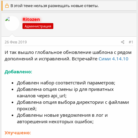
в
а
т
В этой теме нельзя размещать новые ответы.
т
о
а
р
н
Ritozen
т
а
Администрация
е
ч
м
а
ы
л
26 Фев 2019
#1
а
И так вышло глобальное обновление шаблона с рядом
дополнений и исправлений. Встречайте
Сими 4.14.10
Добавлено:
Добавлен набор соответствий параметров;
Добавлена опция смены ip для приватных
каналов через api_url;
Добавлена опция выбора директории с файлами
проксей;
Добавлены новые уведомления в лог и
авторешения некоторых ошибок;
Улучшено: