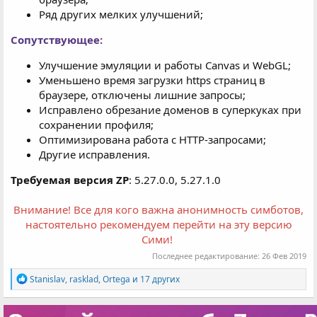
Ряд других мелких улучшений;
Сопутствующее:
Улучшение эмуляции и работы Canvas и WebGL;
Уменьшено время загрузки https страниц в
браузере, отключены лишние запросы;
Исправлено обрезание доменов в суперкуках при
сохранении профиля;
Оптимизирована работа с HTTP-запросами;
Другие исправления.
Требуемая версия ZP
: 5.27.0.0, 5.27.1.0
Внимание! Все для кого важна анонимность симботов,
настоятельно рекомендуем перейти на эту версию
Сими!
Последнее редактирование:
26 Фев 2019
Р
Stanislav
,
rasklad
,
Ortega
и 17 других
е
а
к