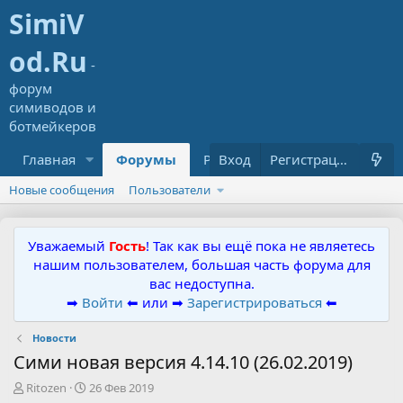
Главная
Форумы
Ресурсы
Вход
Что нового?
Регистрация
Новые сообщения
Пользователи
Уважаемый
Гость
! Так как вы ещё пока не являетесь
нашим пользователем, большая часть форума для
вас недоступна.
➡
Войти
⬅ или ➡
Зарегистрироваться
⬅
Новости
Сими новая версия 4.14.10 (26.02.2019)
А
Д
Ritozen
26 Фев 2019