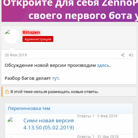
ц
и
и
:
Ritozen
Администрация
26 Фев 2019
#2
Обсуждение новой версии производим
здесь
.
Разбор багов делает
тут
.
В этой теме нельзя размещать новые ответы.
Перелинковка тем
Ответы
1
5 Фев 2019
Сими новая версия
4.13.50 (05.02.2019)
Ответы
1
31 Дек 2018