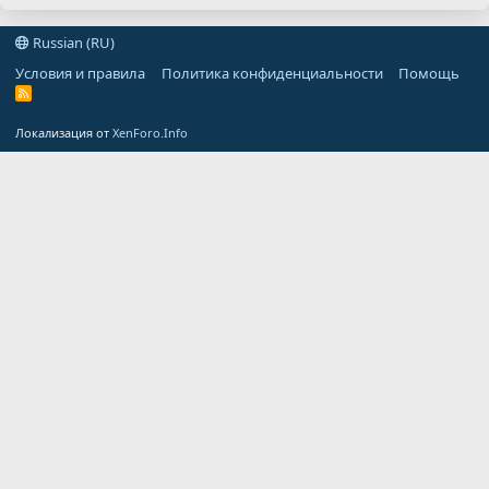
Russian (RU)
Условия и правила
Политика конфиденциальности
Помощь
R
S
S
Локализация от
XenForo.Info