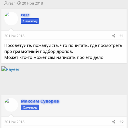
А
Д
razr
20 Ноя 2018
в
а
т
т
razr
о
а
Симивод
р
н
т
а
е
ч
20 Ноя 2018
#1
м
а
ы
л
Посоветуйте, пожалуйста, что почитать, где посмотреть
а
про
грамотный
подбор дропов.
Может кто-то может сам написать про это дело.
Максим Суворов
Симивод
20 Ноя 2018
#2