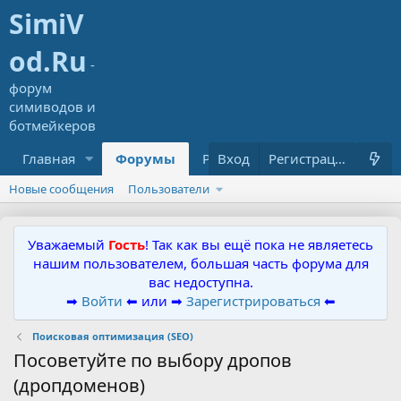
Главная
Форумы
Ресурсы
Вход
Что нового?
Регистрация
Новые сообщения
Пользователи
Уважаемый
Гость
! Так как вы ещё пока не являетесь
нашим пользователем, большая часть форума для
вас недоступна.
➡
Войти
⬅ или ➡
Зарегистрироваться
⬅
Поисковая оптимизация (SEO)
Посоветуйте по выбору дропов
(дропдоменов)