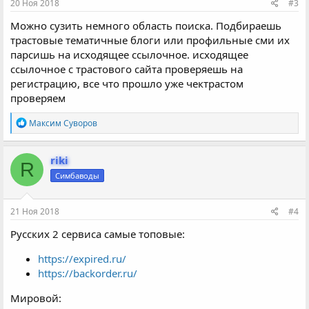
20 Ноя 2018
#3
Можно сузить немного область поиска. Подбираешь
трастовые тематичные блоги или профильные сми их
парсишь на исходящее ссылочное. исходящее
ссылочное с трастового сайта проверяешь на
регистрацию, все что прошло уже чектрастом
проверяем
Р
Максим Суворов
е
а
к
riki
R
ц
Симбаводы
и
и
:
21 Ноя 2018
#4
Русских 2 сервиса самые топовые:
https://expired.ru/
https://backorder.ru/
Мировой: