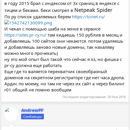
в году 2015 брал с индексом от 3х сраниц в яндексе с
Netpeak Spider
тицем и беками. беки смотрел в
По ру список удаляемых берем
https://tcinet.ru/
И чекал с помощью шаба на зенке в сервисе
https://sites.pr-cy.ru/
там кидаешь 150 рублив в месяц и
добавляешь 100 сайтов они чекаются. потом удаляешь
и добавляешь заново новые домены, так нахаляву
можно много прочекать)
ну это мой опыт был такой что сейчас я хз, но фишка с
pr-cy должна еще работать
Еще где то валяется перехватчик своеобразный
доменов на секретном регистраторе где нет часа дропа.
Ардис по моему, но там не через их сайт а через билинг
r01 общий не помню вообщем
Последнее редактирование:
20 Ноя 2018
AndrewPF
Симбаводы