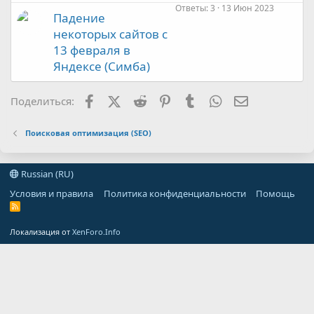
Ответы
3
13 Июн 2023
Падение
некоторых сайтов с
13 февраля в
Яндексе (Симба)
Facebook
X (Twitter)
Reddit
Pinterest
Tumblr
WhatsApp
Электронная
Поделиться:
Поисковая оптимизация (SEO)
Russian (RU)
Условия и правила
Политика конфиденциальности
Помощь
R
S
S
Локализация от
XenForo.Info