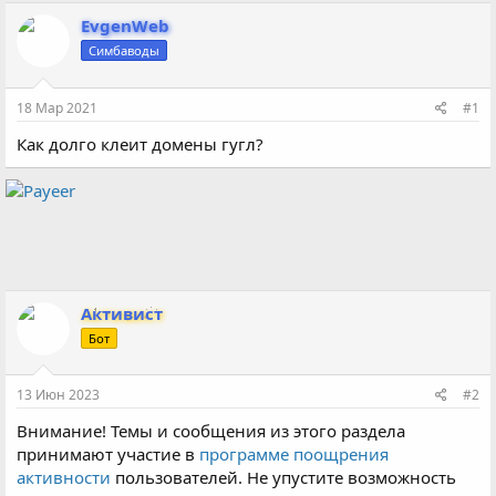
в
а
т
т
EvgenWeb
о
а
Симбаводы
р
н
т
а
е
ч
18 Мар 2021
#1
м
а
ы
л
Как долго клеит домены гугл?
а
Активист
Бот
13 Июн 2023
#2
Внимание! Темы и сообщения из этого раздела
принимают участие в
программе поощрения
активности
пользователей. Не упустите возможность