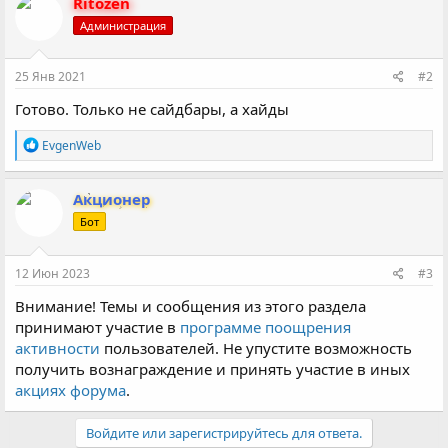
Ritozen
Администрация
25 Янв 2021
#2
Готово. Только не сайдбары, а хайды
Р
EvgenWeb
е
а
к
Акционер
ц
Бот
и
и
:
12 Июн 2023
#3
Внимание! Темы и сообщения из этого раздела
принимают участие в
программе поощрения
активности
пользователей. Не упустите возможность
получить вознаграждение и принять участие в иных
акциях форума
.
Войдите или зарегистрируйтесь для ответа.