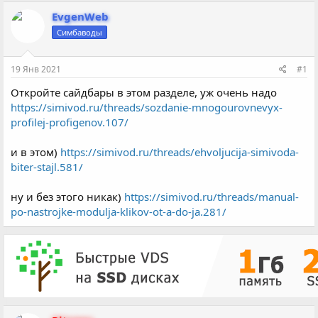
в
а
т
т
EvgenWeb
о
а
Симбаводы
р
н
т
а
е
ч
19 Янв 2021
#1
м
а
ы
л
Откройте сайдбары в этом разделе, уж очень надо
а
https://simivod.ru/threads/sozdanie-mnogourovnevyx-
profilej-profigenov.107/
и в этом)
https://simivod.ru/threads/ehvoljucija-simivoda-
biter-stajl.581/
ну и без этого никак)
https://simivod.ru/threads/manual-
po-nastrojke-modulja-klikov-ot-a-do-ja.281/