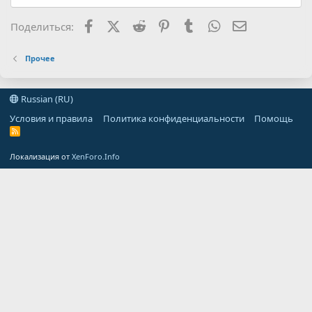
Facebook
X (Twitter)
Reddit
Pinterest
Tumblr
WhatsApp
Электронная
Поделиться:
Прочее
Russian (RU)
Условия и правила
Политика конфиденциальности
Помощь
R
S
S
Локализация от
XenForo.Info