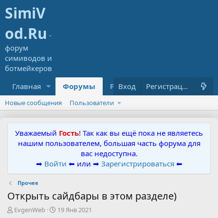
Главная
Форумы
Ресурсы
Вход
Что нового?
Регистрация
Новые сообщения
Пользователи
Уважаемый
Гость
! Так как вы ещё пока не являетесь
нашим пользователем, большая часть форума для
вас недоступна.
➡
Войти
⬅ или ➡
Зарегистрироваться
⬅
Прочее
Открыть сайдбары в этом разделе)
А
Д
EvgenWeb
19 Янв 2021