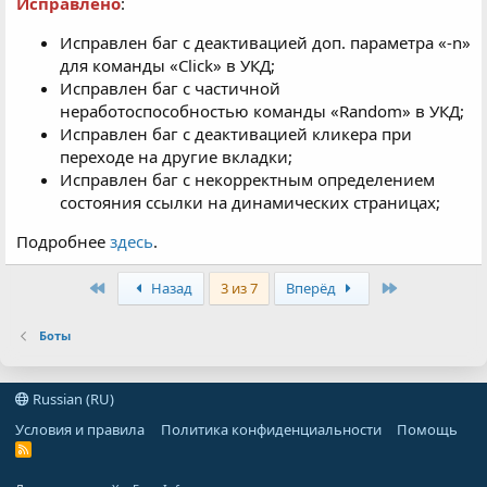
Исправлено
:
Исправлен баг с деактивацией доп. параметра «-n»
для команды «Click» в УКД;
Исправлен баг с частичной
неработоспособностью команды «Random» в УКД;
Исправлен баг с деактивацией кликера при
переходе на другие вкладки;
Исправлен баг с некорректным определением
состояния ссылки на динамических страницах;
Подробнее
здесь
.
First
Last
Назад
3 из 7
Вперёд
Боты
Russian (RU)
Условия и правила
Политика конфиденциальности
Помощь
R
S
S