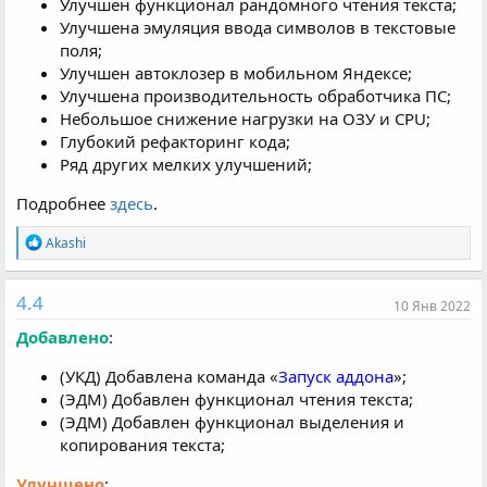
Улучшен функционал рандомного чтения текста;
Улучшена эмуляция ввода символов в текстовые
поля;
Улучшен автоклозер в мобильном Яндексе;
Улучшена производительность обработчика ПС;
Небольшое снижение нагрузки на ОЗУ и CPU;
Глубокий рефакторинг кода;
Ряд других мелких улучшений;
Подробнее
здесь
.
Р
Akashi
е
а
к
4.4
10 Янв 2022
ц
и
Добавлено
:
и
:
(УКД) Добавлена команда «
Запуск аддона
»;
(ЭДМ) Добавлен функционал чтения текста;
(ЭДМ) Добавлен функционал выделения и
копирования текста;
Улучшено
: