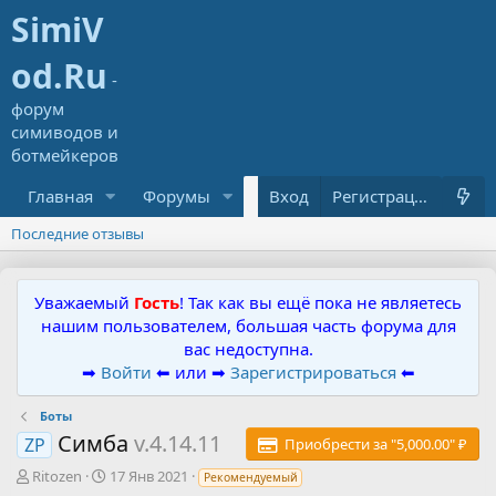
Главная
Форумы
Ресурсы
Вход
Что нового?
Регистрация
Последние отзывы
Уважаемый
Гость
! Так как вы ещё пока не являетесь
нашим пользователем, большая часть форума для
вас недоступна.
➡
Войти
⬅ или ➡
Зарегистрироваться
⬅
Боты
Симба
v.4.14.11
ZP
Приобрести за "5,000.00" ₽
А
Д
Ritozen
17 Янв 2021
Рекомендуемый
в
а