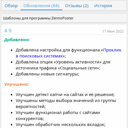
т
т
Обзор
Обновления (68)
Отзывы (2)
История
о
а
р
с
Шаблоны для программы ZennoPoster
о
з
4.9
д
11 Июн 2022
а
Добавлено
:
н
и
Добавлена настройка для функционала «
Проклик
я
в поисковых системах
»;
Добавлена опция «Уровень активности» для
источника трафика «Социальные сети»;
Добавлены новые сигнатуры;
Улучшено
:
Улучшен детект капчи на сайтах и её решение;
Улучшены методы выбора значений из группы
вероятностей;
Улучшен функционал работы с сайтами
конкурентов;
Улучшен обработчик нескольких вкладок;