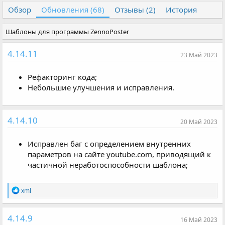
т
т
Обзор
Обновления (68)
Отзывы (2)
История
о
а
р
с
Шаблоны для программы ZennoPoster
о
з
4.14.11
д
23 Май 2023
а
н
Рефакторинг кода;
и
Небольшие улучшения и исправления.
я
4.14.10
20 Май 2023
Исправлен баг с определением внутренних
параметров на сайте youtube.com, приводящий к
частичной неработоспособности шаблона;
Р
xml
е
а
к
4.14.9
16 Май 2023
ц