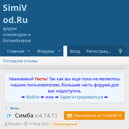
Главная
Форумы
Ресурсы
Вход
Что нового?
Регистрация
Последние отзывы
Уважаемый
Гость
! Так как вы ещё пока не являетесь
нашим пользователем, большая часть форума для
вас недоступна.
➡
Войти
⬅ или ➡
Зарегистрироваться
⬅
Боты
Симба
v.4.14.11
ZP
Приобрести за "5,000.00" ₽
А
Д
Ritozen
17 Янв 2021
Рекомендуемый
в
а