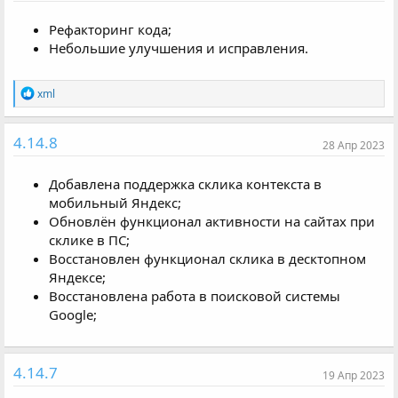
и
и
Рефакторинг кода;
:
Небольшие улучшения и исправления.
Р
xml
е
а
к
4.14.8
28 Апр 2023
ц
и
и
Добавлена поддержка склика контекста в
:
мобильный Яндекс;
Обновлён функционал активности на сайтах при
склике в ПС;
Восстановлен функционал склика в десктопном
Яндексе;
Восстановлена работа в поисковой системы
Google;
4.14.7
19 Апр 2023