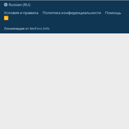
Russian (RU)
Условия и правила
Политика конфиденциальности
Помощь
R
S
S
Локализация от
XenForo.Info