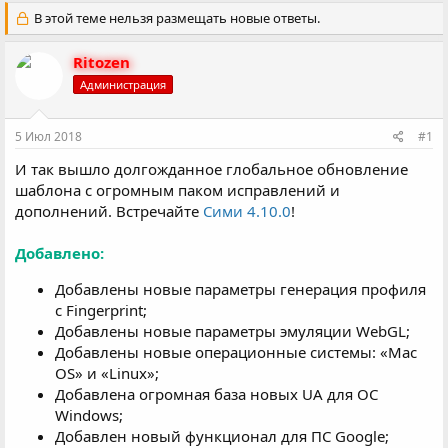
в
а
т
В этой теме нельзя размещать новые ответы.
т
о
а
р
н
Ritozen
т
а
Администрация
е
ч
м
а
ы
л
5 Июл 2018
#1
а
И так вышло долгожданное глобальное обновление
шаблона с огромным паком исправлений и
дополнений. Встречайте
Сими 4.10.0
!
Добавлено:
Добавлены новые параметры генерация профиля
с Fingerprint;
Добавлены новые параметры эмуляции WebGL;
Добавлены новые операционные системы: «Mac
OS» и «Linux»;
Добавлена огромная база новых UA для ОС
Windows;
Добавлен новый функционал для ПС Google;