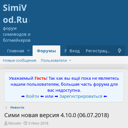
Главная
Форумы
Ресурсы
Вход
Что нового?
Регистрация
Новые сообщения
Пользователи
Уважаемый
Гость
! Так как вы ещё пока не являетесь
нашим пользователем, большая часть форума для
вас недоступна.
➡
Войти
⬅ или ➡
Зарегистрироваться
⬅
Новости
Сими новая версия 4.10.0 (06.07.2018)
А
Д
Ritozen
5 Июл 2018