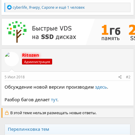
Р
cyberlife
,
Ячиру
,
Capone
и ещё 1 человек
е
а
к
ц
и
и
:
Ritozen
Администрация
5 Июл 2018
#2
Обсуждение новой версии производим
здесь
.
Разбор багов делает
тут
.
В этой теме нельзя размещать новые ответы.
Перелинковка тем