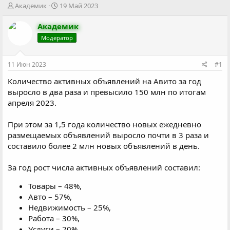
А
Д
Академик
19 Май 2023
в
а
т
т
Академик
о
а
Модератор
р
н
т
а
е
ч
11 Июн 2023
#1
м
а
ы
л
Количество активных объявлений на Авито за год
а
выросло в два раза и превысило 150 млн по итогам
апреля 2023.
При этом за 1,5 года количество новых ежедневно
размещаемых объявлений выросло почти в 3 раза и
составило более 2 млн новых объявлений в день.
За год рост числа активных объявлений составил:
Товары – 48%,
Авто – 57%,
Недвижимость – 25%,
Работа – 30%,
Услуги – 20%.