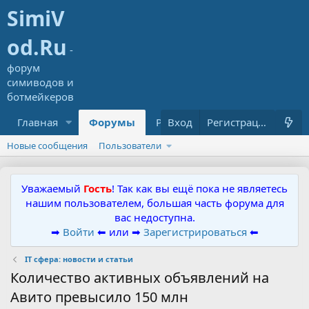
Главная
Форумы
Ресурсы
Вход
Что нового?
Регистрация
Новые сообщения
Пользователи
Уважаемый
Гость
! Так как вы ещё пока не являетесь
нашим пользователем, большая часть форума для
вас недоступна.
➡
Войти
⬅ или ➡
Зарегистрироваться
⬅
IT сфера: новости и статьи
Количество активных объявлений на
Авито превысило 150 млн