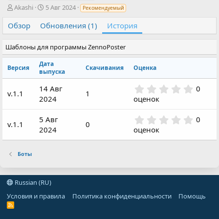
А
Д
Akashi
5 Авг 2024
Рекомендуемый
в
а
т
т
Обзор
Обновления (1)
История
о
а
р
с
Шаблоны для программы ZennoPoster
о
з
Дата
Версия
Скачивания
Оценка
д
выпуска
а
н
0
14 Авг
0
v.1.1
1
и
.
2024
оценок
я
0
0
0
5 Авг
0
з
v.1.1
0
.
2024
оценок
в
0
ё
0
з
з
Боты
д
в
ё
з
Russian (RU)
д
Условия и правила
Политика конфиденциальности
Помощь
R
S
S