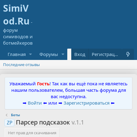
Главная
Форумы
Ресурсы
Вход
Что нового?
Регистрация
Последние отзывы
Уважаемый
Гость
! Так как вы ещё пока не являетесь
нашим пользователем, большая часть форума для
вас недоступна.
➡
Войти
⬅ или ➡
Зарегистрироваться
⬅
Боты
Парсер подсказок
v.1.1
ZP
Нет прав для скачивания