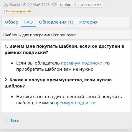
А
Д
Т
Akashi
20 Май 2023
xenforo
автоответчик
в
а
е
Рекомендуемый
т
т
г
о
а
и
Обзор
FAQ
Обновления (1)
История
р
с
о
Шаблоны для программы ZennoPoster
з
д
1. Зачем мне покупать шаблон, если он доступен в
а
рамках подписки?
н
и
Если вы обладатель
я
премиум подписки
, то
приобретать шаблон вам не нужно.
2. Какие я получу преимущества, если куплю
шаблон?
Никаких, но это единственный способ получить
шаблон, не имея
премиум подписки
.
Боты