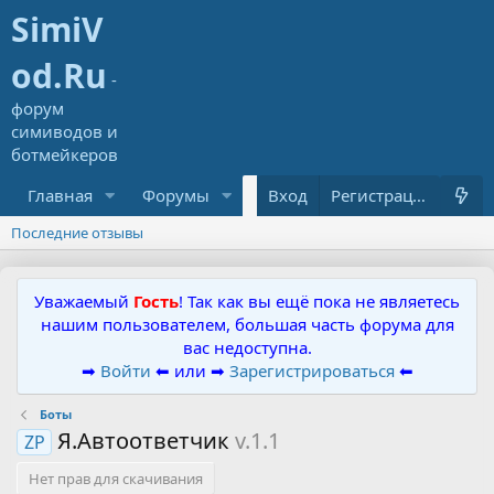
Главная
Форумы
Ресурсы
Вход
Что нового?
Регистрация
Последние отзывы
Уважаемый
Гость
! Так как вы ещё пока не являетесь
нашим пользователем, большая часть форума для
вас недоступна.
➡
Войти
⬅ или ➡
Зарегистрироваться
⬅
Боты
Я.Автоответчик
v.1.1
ZP
Нет прав для скачивания