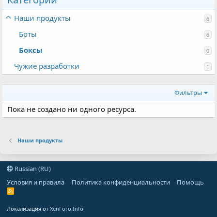
Наши продукты
6
Боты
6
Боксы
0
Чужие разработки
1
Фильтры
Пока не создано ни одного ресурса.
Наши продукты
Russian (RU)
Условия и правила
Политика конфиденциальности
Помощь
R
S
S
Локализация от
XenForo.Info