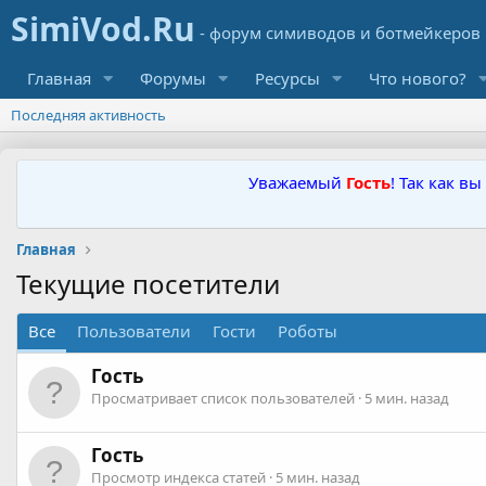
Главная
Форумы
Ресурсы
Что нового?
Последняя активность
Уважаемый
Гость
! Так как в
Главная
Текущие посетители
Все
Пользователи
Гости
Роботы
Гость
Просматривает список пользователей
5 мин. назад
Гость
Просмотр индекса статей
5 мин. назад