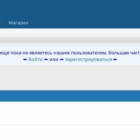
Магазин
ы ещё пока не являетесь нашим пользователем, большая част
➡
Войти
⬅ или ➡
Зарегистрироваться
⬅