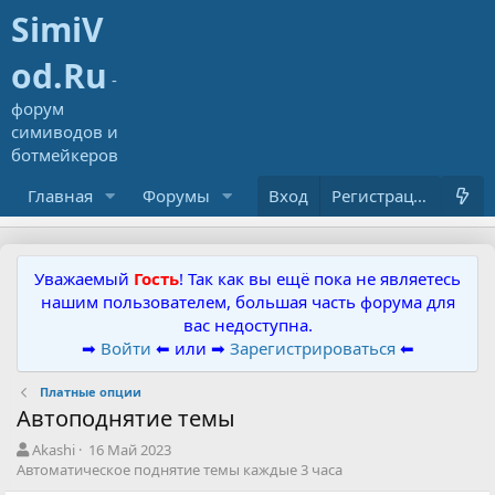
Главная
Форумы
Ресурсы
Вход
Что нового?
Регистрация
Уважаемый
Гость
! Так как вы ещё пока не являетесь
нашим пользователем, большая часть форума для
вас недоступна.
➡
Войти
⬅ или ➡
Зарегистрироваться
⬅
Платные опции
Автоподнятие темы
А
Д
Akashi
16 Май 2023
в
а
Автоматическое поднятие темы каждые 3 часа
т
т