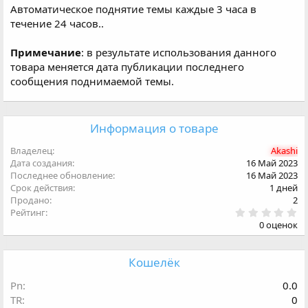
Автоматическое поднятие темы каждые 3 часа в
о
а
р
с
течение 24 часов..
о
з
Примечание
: в результате использования данного
д
товара меняется дата публикации последнего
а
сообщения поднимаемой темы.
н
и
я
Информация о товаре
Владелец
Akashi
Дата создания
16 Май 2023
Последнее обновление
16 Май 2023
Срок действия
1 дней
Продано
2
0
Рейтинг
.
0 оценок
0
0
з
в
Кошелёк
ё
з
д
Pn
0.0
TR
0